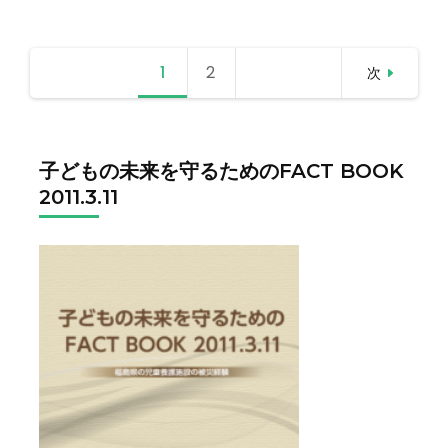
投
1
固定
2
固定
次
稿
の
ペー
ペー
ペ
ー
子どもの未来を守るためのFACT BOOK
ジ
ジ
ジ
2011.3.11
送
り