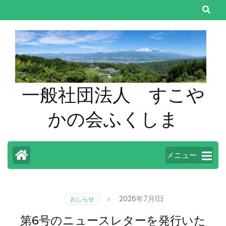
コ
ン
テ
ン
ツ
へ
一般社団法人 すこや
ス
キ
かの会ふくしま
ッ
プ
(Enter
メニュー
を
押
す)
2026年7月1日
おしらせ
第6号のニュースレターを発行いた