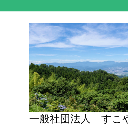
コ
ン
テ
ン
ツ
へ
ス
キ
ッ
プ
(Enter
を
押
す)
一般社団法人 すこ