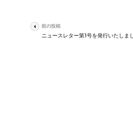
投
前の投稿
稿
ニュースレター第1号を発行いたしま
ナ
ビ
ゲ
ー
シ
ョ
ン