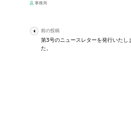
事務局
投
前の投稿
稿
第3号のニュースレターを発行いたし
ナ
た。
ビ
ゲ
ー
シ
ョ
ン