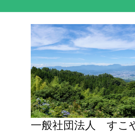
コ
ン
テ
ン
ツ
へ
ス
キ
ッ
プ
(Enter
を
押
す)
一般社団法人 すこ